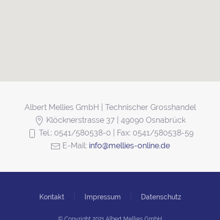
Albert Mellies GmbH | Technischer Grosshandel
Klöcknerstrasse 37 | 49090 Osnabrück
Tel.: 0541/580538-0 | Fax: 0541/580538-59
E-Mail:
info@mellies-online.de
Kontakt
Impressum
Datenschutz
© Copyright 2021 Albert Mellies GmbH